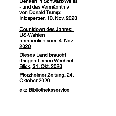
Denken in Schwarz/Weiss
- und das Vermächtnis
von Donald Trump:
Infosperber, 10. Nov. 2020
Countdown des Jahres:
US-Wahlen
persoenlich.com, 4. Nov.
2020
Dieses Land braucht
dringend einen Wechsel:
Blick, 31. Okt. 2020
Pforzheimer Zeitung, 24.
Oktober 2020
ekz Bibliotheksservice
GmbH, 21. Oktober 2020
Buchkultur, Das
International