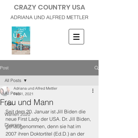
CRAZY COUNTRY USA
ADRIANA UND ALFRED METTLER
Post
All Posts
Adriana und Alfred Mettler
All Posts
Feb 1, 2021
Frau und Mann
USA
Seit dem 20. Januar ist Jill Biden die 
Wahlen 2020
neue First Lady der USA. Dr. Jill Biden, 
Diverses
genaugenommen, denn sie hat im 
2007 ihren Doktortitel (Ed.D.) an der 