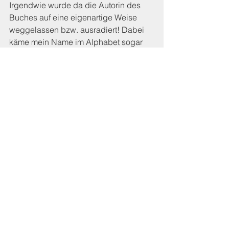
Irgendwie wurde da die Autorin des 
Buches auf eine eigenartige Weise 
weggelassen bzw. ausradiert! Dabei 
käme mein Name im Alphabet sogar 
als erster… (falls man irgendwie 
Buchstaben hätte sparen wollen – 
Sparmaßnahmen sind bekanntlich 
überall aktuell). 
Ich habe Hugendubel mal eine sehr 
direkte Mail geschrieben (ja, genauso 
direkt wie es ein Mann auch tun 
würde). Bis anhin habe ich aber keine 
Antwort erhalten. Vielleicht werden sie 
ja meinem Mann zurückschreiben …
Diverses